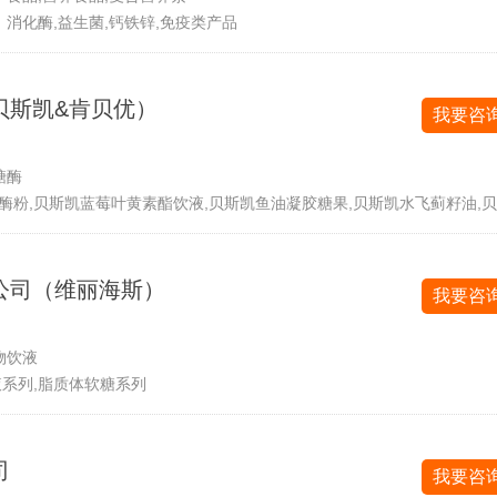
消化酶,益生菌,钙铁锌,免疫类产品
贝斯凯&肯贝优）
我要咨
糖酶
酶粉,贝斯凯蓝莓叶黄素酯饮液,贝斯凯鱼油凝胶糖果,贝斯凯水飞蓟籽油,
合饮品
公司（维丽海斯）
我要咨
物饮液
液系列,脂质体软糖系列
司
我要咨