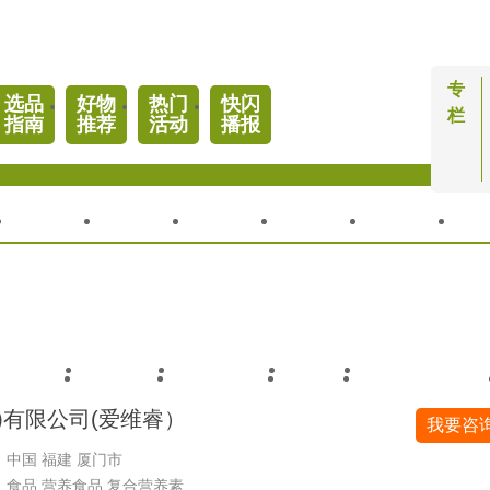
专
选品
好物
热门
快闪
栏
指南
推荐
活动
播报
人物
优品
研究
活动
商机
专
DHA
维生素
乳铁蛋白
叶酸
孕妇营养食品
)有限公司(爱维睿）
我要咨
中国 福建 厦门市
：食品,营养食品,复合营养素