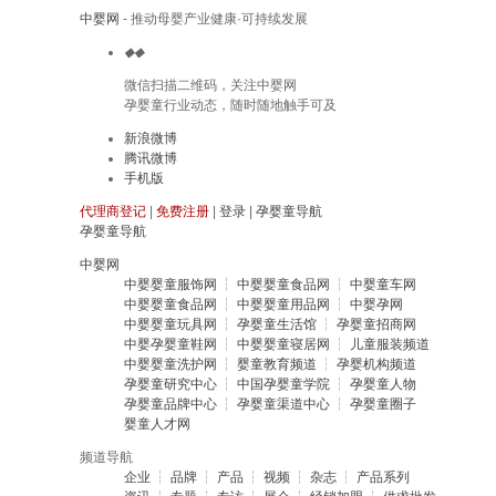
中婴网
- 推动母婴产业健康·可持续发展
◆
◆
微信扫描二维码，关注中婴网
孕婴童行业动态，随时随地触手可及
新浪微博
腾讯微博
手机版
代理商登记
|
免费注册
|
登录
|
孕婴童导航
孕婴童导航
中婴网
中婴婴童服饰网
┆
中婴婴童食品网
┆
中婴童车网
中婴婴童食品网
┆
中婴婴童用品网
┆
中婴孕网
中婴婴童玩具网
┆
孕婴童生活馆
┆
孕婴童招商网
中婴孕婴童鞋网
┆
中婴婴童寝居网
┆
儿童服装频道
中婴婴童洗护网
┆
婴童教育频道
┆
孕婴机构频道
孕婴童研究中心
┆
中国孕婴童学院
┆
孕婴童人物
孕婴童品牌中心
┆
孕婴童渠道中心
┆
孕婴童圈子
婴童人才网
频道导航
企业
┆
品牌
┆
产品
┆
视频
┆
杂志
┆
产品系列