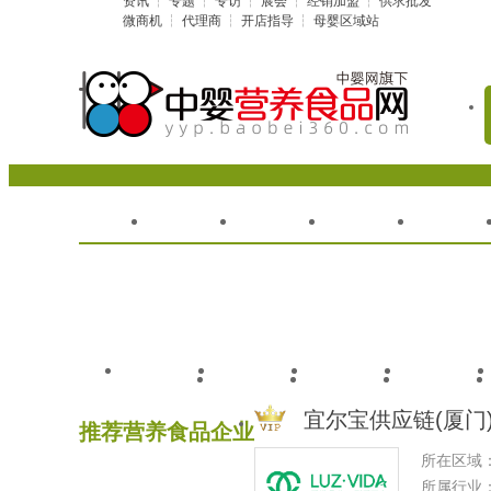
资讯
┆
专题
┆
专访
┆
展会
┆
经销加盟
┆
供求批发
微商机
┆
代理商
┆
开店指导
┆
母婴区域站
首页
企业
品牌
资讯
牛初乳
鱼肝油
钙铁锌
益生菌
宜尔宝供应链(厦门
推荐营养食品企业
所在区域：
所属行业