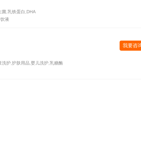
菌,乳铁蛋白,DHA
物饮液
我要咨
童洗护,护肤用品,婴儿洗护,乳糖酶