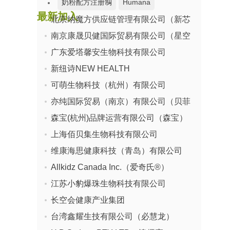
奶粉配方注册制
Humana
最新加入
北京纳魔方供应链管理有限公司（新芯
湿巾品牌排行榜
宝宝枕
女装
焕活）
南京康晟贝健国际贸易有限公司（星空
维智美婴儿服饰
孕婴品牌
宝贝）
广东爱塔馨安生物科技有限公司
2017CBME
洗手液
欣美儿童家具
新纽诗NEW HEALTH
奶瓶
有机奶粉
母婴市场数据
可萌生物科技（杭州）有限公司
月子汤
束腹带
上海婴童展
亦纯国际贸易（南京）有限公司（贝菲
德）
森宝(杭州)品牌运营有限公司（森宝）
上海佰贝集生物科技有限公司
维康海思健康科技（青岛）有限公司
Allkidz Canada Inc.（爱奇氏®）
江苏小豹爆珠生物科技有限公司
长空会健康产业集团
台湾鑫耀生技有限公司（必慧龙）