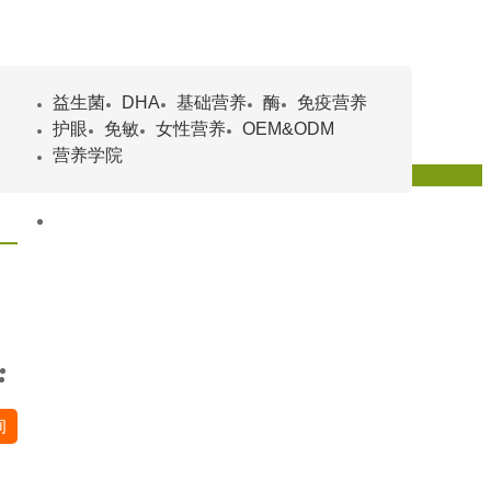
益生菌
DHA
基础营养
酶
免疫营养
护眼
免敏
女性营养
OEM&ODM
营养学院
题
百科
营养食品企业
其它
询