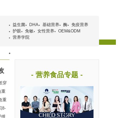
益生菌
DHA
基础营养
酶
免疫营养
护眼
免敏
女性营养
OEM&ODM
营养学院
题
百科
改
- 营养食品专题 -
差穿
急重
急重
8-
全场！
爱维