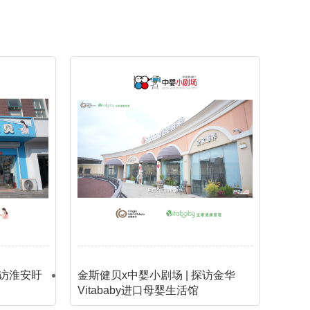
探访淮安盱
金斯健贝x中婴小剧场 | 探访金华
Vitababy进口母婴生活馆