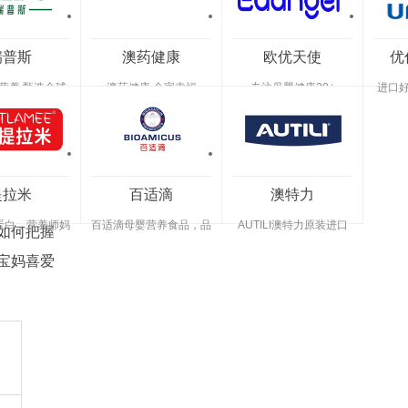
12
年
乳
瑞普斯
澳药健康
欧优天使
优
定
义
铁
新
营养 甄选全球
澳药健康 全家幸福
专注母婴健康20+
进口好
原料
可依”
蛋
西
发布会暨
养的核心
白
特
新西特正式
基
赛
用
乳铁蛋白高
提拉米
百适滴
澳特力
道
12
蛋白，营养师妈
百适滴母婴营养食品，品
AUTILI澳特力原装进口
如何把握
企
年
爱提拉米
质畅销全球
营养食品 活曼特药业26
年品质传承
宝妈喜爱
业
定
NewPro
义
Bioworks
并
完
确
成
立
千
企