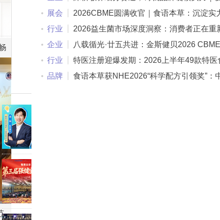
睿2026上海CBME展会圆满收官
展会
2026CBME圆满收官｜食语本草：沉淀实
稳步深耕中式食养赛道
行业
2026益生菌市场深度洞察：消费者正在重
义健康产品的价值
企业
八载循光·廿五共进：金斯健贝2026 CBM
畅
行业
特医注册迎爆发期：2026上半年49款特医
获批，半年体量比肩2025全年
品牌
食语本草获NHE2026“科学配方引领奖”：
食补创新赛道迎来破局践行者
童
年
孩
子
故
为
事
何
与
智
总
人
是
育
母
民
注
婴
未
日
意
行
来
报
力
业
启
范
健
不
全
正