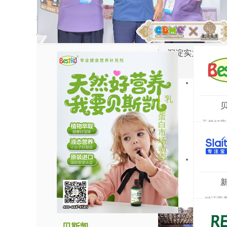
上海麦坤特医药科技有限公司
热点品牌推荐
2026CBME圆满收官｜食语本草：沉淀实力，稳步
乳
耕中式食养赛道
铁
蛋
乳
白
铁
蛋
天然好营
白
市
场
动
态
新
西
对证营养