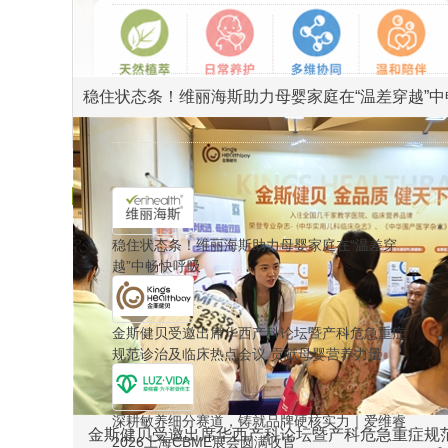
稳住状态条！维丽海斯助力母婴家庭在“温差穿越”中
快呼吸
品牌动态
市场研究
稳住状态条！维丽海斯助力母婴家庭在“温差穿
越”中畅快呼吸
金斯健贝受邀出席华西产科论坛暨产科危急重症
规范诊治及临床热点会议 贡献母婴营养力量
深耕敏养细分赛道，铸就品牌硬核实力｜爱维睿
金斯健贝受邀出席华西产科论坛暨产科危急重症规
2026上海CBME展会圆满收官