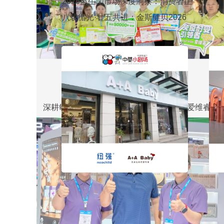
力｜爱维睿2026上海CBME展会圆满
2026益生菌市场深度洞察：消费者正
收官
在重新定义健康产品的价值
八载循光·廿五共进：金斯健贝2026
CBME
深耕敏养细分赛道，铸就品牌硬核实力｜爱维睿202
上海CBME展会圆满收官
中婴小剧场 | 纽强 × A+A Baby：“长
纽
跑”品质 “强强”奔赴
承 