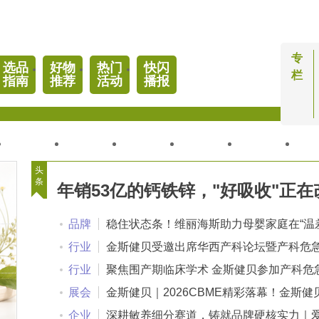
专
选品
好物
热门
快闪
栏
指南
推荐
活动
播报
人物
优品
研究
活动
商机
专
头
条
年销53亿的钙铁锌，"好吸收"正在
◆
写品类的游戏规则
品牌
稳住状态条！维丽海斯助力母婴家庭在“温
越”中畅快呼吸
行业
金斯健贝受邀出席华西产科论坛暨产科危
症规范诊治及临床热点会议 贡献母婴营养力量
行业
聚焦围产期临床学术 金斯健贝参加产科危
症规范诊治及临床热点会议
展会
金斯健贝｜2026CBME精彩落幕！金斯健贝
2C199展位人气爆棚，营养好物与超多福利圈粉
企业
深耕敏养细分赛道，铸就品牌硬核实力｜