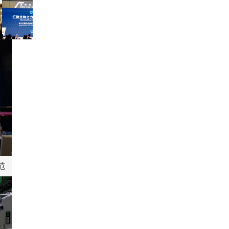
润
康
集
经
球
上
新
客
中、
历
海，
益
生
户
学
从“育
2025
生
|
习
有
端
年
菌
第
感
所
11
共
权
三
到
养”到“育
月
话“学
威
届
吃
有
8
考
IPA
力？
强
优
日
与
入
市
养”的
—
健
大
中
面
历
全
宝
脑”特
国
上
史
球
宝
别
琳
启
性
益
成
专
琅
转
动
生
长
题
满
变，
菌
注
峰
范
节
目
科
领
册
会
的“补
学
目，
域
多
落
脑”产
化、
迎
给
家
幕
品
精
来
大
企
新
到
准
历
脑“喂”对
业
底
西
化
史