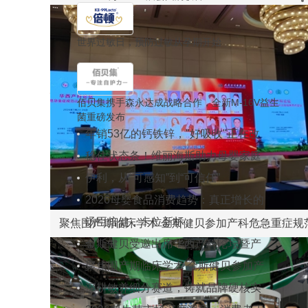
诊治及临床热点会议 贡献母婴营养力量
世界过敏日，预防过敏从孕期开始
行业热点
佰贝集携手森永达成战略合作，全新M-16V益生
菌重磅发布
年销53亿的钙铁锌，"好吸收"正在改
写品类的游戏规则
稳住状态条！维丽海斯助力母婴家庭
在“温差穿越”中畅快呼吸
伊利，从“可感知”到“可信任”
2026母婴食品消费趋势：真正增长的
不是产品，而是确定感
汤臣倍健，卡位新标
聚焦围产期临床学术 金斯健贝参加产科危急重症规
金斯健贝受邀出席华西产科论坛暨产
诊治及临床热点会议
科危急重症规范诊治及临床热点会议
聚焦围产期临床学术 金斯健贝参加产
贡献母婴营养力量
科危急重症规范诊治及临床热点会议
深耕敏养细分赛道，铸就品牌硬核实