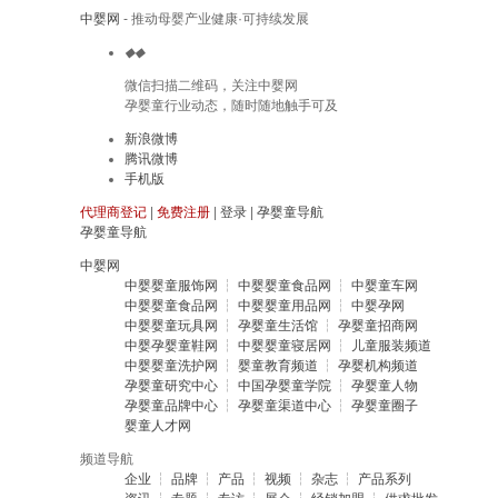
中婴网
- 推动母婴产业健康·可持续发展
◆
◆
微信扫描二维码，关注中婴网
孕婴童行业动态，随时随地触手可及
新浪微博
腾讯微博
手机版
代理商登记
|
免费注册
|
登录
|
孕婴童导航
孕婴童导航
中婴网
中婴婴童服饰网
┆
中婴婴童食品网
┆
中婴童车网
中婴婴童食品网
┆
中婴婴童用品网
┆
中婴孕网
中婴婴童玩具网
┆
孕婴童生活馆
┆
孕婴童招商网
中婴孕婴童鞋网
┆
中婴婴童寝居网
┆
儿童服装频道
中婴婴童洗护网
┆
婴童教育频道
┆
孕婴机构频道
孕婴童研究中心
┆
中国孕婴童学院
┆
孕婴童人物
孕婴童品牌中心
┆
孕婴童渠道中心
┆
孕婴童圈子
婴童人才网
频道导航
企业
┆
品牌
┆
产品
┆
视频
┆
杂志
┆
产品系列