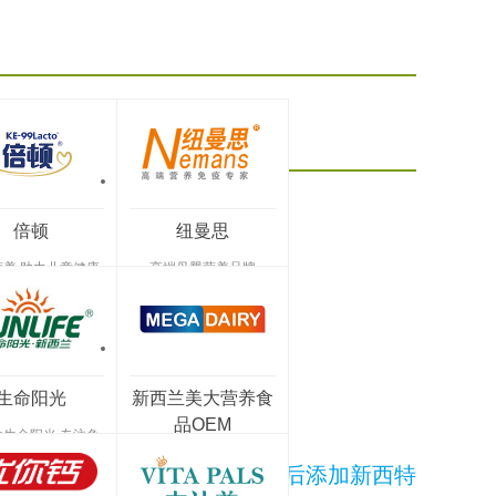
公司（金斯健
重庆博延泰生物科技有限公司（金斯健
贝）
倍顿
纽曼思
营养 助力儿童健康
高端母婴营养品牌
成长!
生命阳光
新西兰美大营养食
品OEM
兰生命阳光 专注免
营养市场25年
营养食品全产业链服务
· 新西特营养食品 断奶后添加新西特
婴配标准OEM生产商