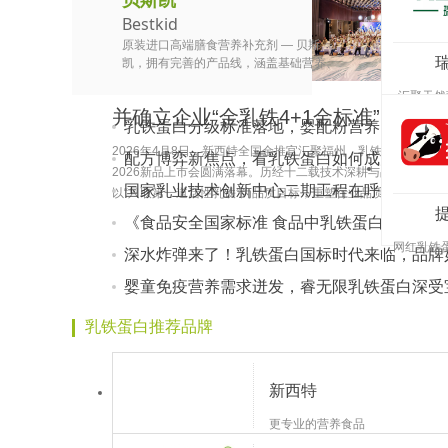
贝斯凯
Bestkid
原装进口高端膳食营养补充剂 — 贝斯
凯，拥有完善的产品线，涵盖基础营养、
肠道营养、眼脑营养、免疫营养和成人营
汇聚天然
养五大板块，全方位链接消费者需求，
并确立企业“金乳铁4+1金标准”
以“实力+颜值”牢牢抓住消费者的心，专注
乳铁蛋白分级标准落地，婴配粉营养比拼“有标
宝宝营养、伴随健康成长！
2026年4月8日，新西特全国金推官汇聚福州，乳铁蛋白金标准
配方博弈新焦点，看乳铁蛋白如何成为婴童营
2026新品上市会圆满落幕。历经十二载技术深耕与品质坚守，
筹码？
国家乳业技术创新中心二期工程在呼和浩特奠
以“只取第一道活性乳铁”为品质目标，重塑行业品质标杆，开启
端营养新时代
《食品安全国家标准 食品中乳铁蛋白的测定》
网红乳铁
（GB5009.299-2024）不适用范围最新规定
深水炸弹来了！乳铁蛋白国标时代来临，品牌
妈更
市场赛点？
婴童免疫营养需求迸发，睿无限乳铁蛋白深受
乳铁蛋白推荐品牌
新西特
更专业的营养食品