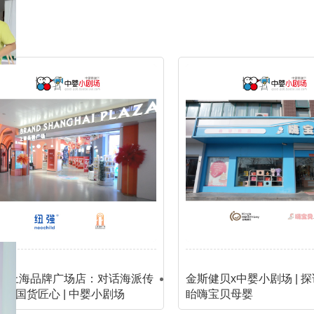
营
联
该
已
性
特
养！
合
如
成
时
领
倡
何
为
刻。
航
科
议：
当
国
对
学
下
中
际
证
挑
的
益
国
营
选？
育
生
成
养
有
儿
菌
为
共
效
潮
权
微
话
的
流。
威
6
生
科
补
在
组
态
脑
学
此
织
创
策
背
——
养
新
略
景
国
育
治
其
下，
际
实
理
凝
益
就
聚
新
生
藏
行
菌
中
强×上海品牌广场店：对话海派传
金斯健贝x中婴小剧场 | 
在
业
协
心
寻访国货匠心 | 中婴小剧场
眙嗨宝贝母婴
日
共
会