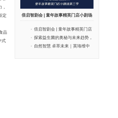
力，
倍启智剧会 | 童年故事精英门店小剧场
新定
E
第三季
倍启智剧会 | 童年故事精英门店
食品
小剧场第二季
探索益生菌的奥秘与未来趋势，
中式
第十届益生菌与肠道健康论坛
自然智慧 卓萃未来｜英珞维中
国婴幼儿分阶营养峰会