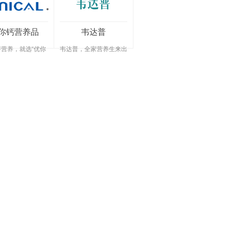
你钙营养品
韦达普
营养，就选“优你
韦达普，全家营养生来出
钙！
众