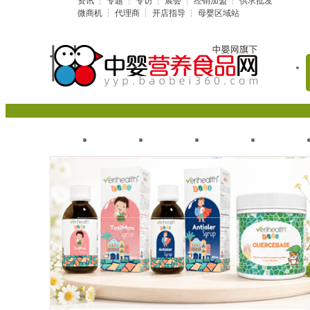
资讯
┆
专题
┆
专访
┆
展会
┆
经销加盟
┆
供求批发
微商机
┆
代理商
┆
开店指导
┆
母婴区域站
首页
企业
品牌
资讯