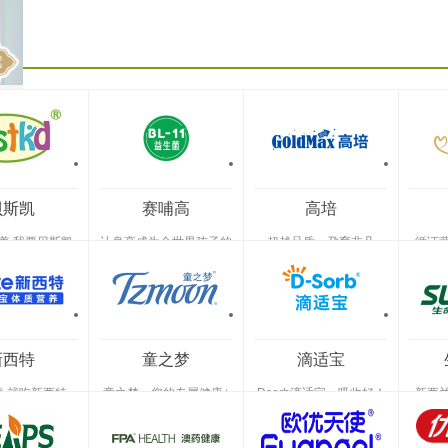
常
识、
（International
上海麦坤特医药科技有限公司
重庆博延泰生物科技有限
的
贝）
分
Pro
饮
享
食
深
贝斯凯
赛哺高
高培
养 我要贝斯凯
让身高成为全世界孩子的
超越品质，孕育非凡
循证
骄傲
新西特
童之梦
滴适宝
 就吃新西特
童之梦，您的专属健康+
Dsorb滴适宝，吸收好！
新西
疫
特
用