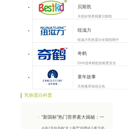
贝斯凯
天然好营养我要贝斯凯
纽滋力
纽滋力乳铁蛋白全国招商中
奇鹤
DHA选奇鹤批批检更安全
童年故事
天然臻萃加倍出色
乳铁蛋白科普
“新国标”热门营养素大揭秘：一
文教你读懂乳铁蛋白
今年2月份号称“史上最严”的婴幼儿配方奶